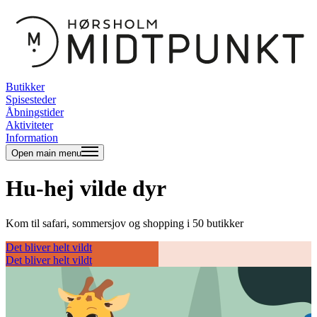
Butikker
Spisesteder
Åbningstider
Aktiviteter
Information
Open main menu
Hu-hej vilde dyr
Kom til safari, sommersjov og shopping i 50 butikker
Det bliver helt vildt
Det bliver helt vildt