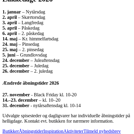
1.
januar
– Nytårsdag
2. april
– Skærtorsdag
3. april
– Langfredag
5. april
– Påskedag
6. april
– 2. påskedag
14. maj
– Kr. himmelfartsdag
24. maj
– Pinsedag
25. maj
– 2. pinsedag
5. juni
– Grundlovsdag
24. december
– Juleaftensdag
25. december
– Juledag
26. december
– 2. juledag
Ændrede åbningstider 2026
27. november
- Black Friday kl. 10-20
14.–23. december
– kl. 10–20
31. december
- nytårsaftensdag kl. 10-14
Udvalgte spisesteder og dagligvarer har individuelle åbningstider på
helligdage. Kontakt evt. butikken for nærmere information.
Butikker
Åbningstider
Inspiration
Aktiviteter
Tilmeld nyhedsbrev