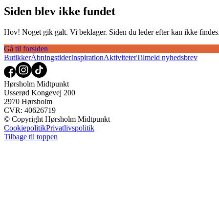
Siden blev ikke fundet
Hov! Noget gik galt. Vi beklager. Siden du leder efter kan ikke findes. 
Gå til forsiden
Butikker
Åbningstider
Inspiration
Aktiviteter
Tilmeld nyhedsbrev
Hørsholm Midtpunkt
Usserød Kongevej 200
2970 Hørsholm
CVR: 40626719
© Copyright Hørsholm Midtpunkt
Cookiepolitik
Privatlivspolitik
Tilbage til toppen