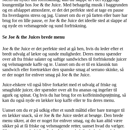
loungemiljø hos Joe & the Juice. Med behagelig musik i baggrunden
og en afslappet atmosfære, er det det perfekte sted at tage en pause
fra hverdagens stress og jag. Uanset om du er på farten eller bare har
brug for en lille pause, er Joe & the Juice det ideelle sted at slappe af
og nyde en velsmagende og sund forfriskning.
Se Joe & the Juices brede menu
Joe & the Juice er det perfekte sted at gå hen, hvis du leder efter et
bredt udvalg af lækre og sunde muligheder. Deres menu spænder
over alt fra friske salater og saftige sandwiches til forfriskende juicer
og velsmagende kaffe og te. Uanset om du er til en klassisk tun
sandwich eller foretrækker den spanske smag af serrano skinke, så
er der noget for enhver smag på Joe & the Juice.
Juice-elskere vil også blive forkælet med et udvalg af friske og
smagfulde juicer, der spænder over alt fra ananas og ingefær til
agurk og spinat. Og hvis du har brug for en koffeinindsprøjtning, så
kan du også nyde en lækker kop kaffe eller te fra deres menu.
Uanset om du er på udkig efter et sundt måltid eller bare trænger til
en lækker snack, så er Joe & the Juice stedet at besøge. Den brede
menu sikrer, at der er noget for enhver smag, og du kan altid være
sikker på at få friske og velsmagende retter, uanset hvad du vælger.