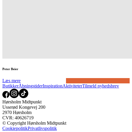
Peter Beier
Læs mere
Butikker
Åbningstider
Inspiration
Aktiviteter
Tilmeld nyhedsbrev
Hørsholm Midtpunkt
Usserød Kongevej 200
2970 Hørsholm
CVR: 40626719
© Copyright Hørsholm Midtpunkt
Cookiepolitik
Privatlivspolitik