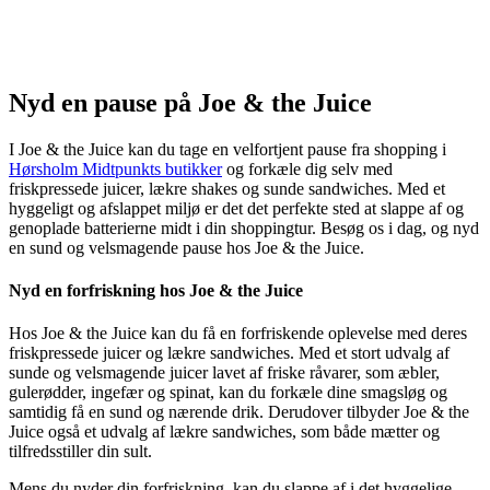
Nyd en pause på Joe & the Juice
I Joe & the Juice kan du tage en velfortjent pause fra shopping i
Hørsholm Midtpunkts butikker
og forkæle dig selv med
friskpressede juicer, lækre shakes og sunde sandwiches. Med et
hyggeligt og afslappet miljø er det det perfekte sted at slappe af og
genoplade batterierne midt i din shoppingtur. Besøg os i dag, og nyd
en sund og velsmagende pause hos Joe & the Juice.
Nyd en forfriskning hos Joe & the Juice
Hos Joe & the Juice kan du få en forfriskende oplevelse med deres
friskpressede juicer og lækre sandwiches. Med et stort udvalg af
sunde og velsmagende juicer lavet af friske råvarer, som æbler,
gulerødder, ingefær og spinat, kan du forkæle dine smagsløg og
samtidig få en sund og nærende drik. Derudover tilbyder Joe & the
Juice også et udvalg af lækre sandwiches, som både mætter og
tilfredsstiller din sult.
Mens du nyder din forfriskning, kan du slappe af i det hyggelige