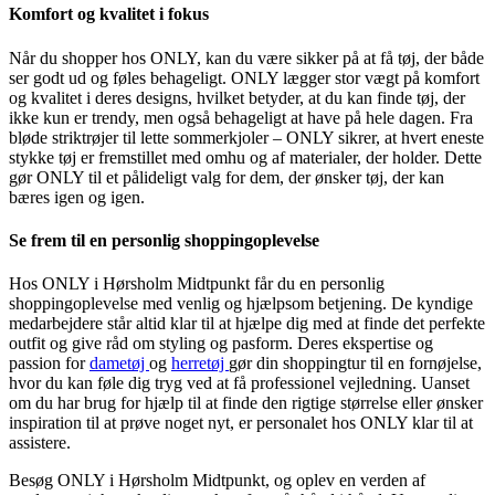
Komfort og kvalitet i fokus
Når du shopper hos ONLY, kan du være sikker på at få tøj, der både
ser godt ud og føles behageligt. ONLY lægger stor vægt på komfort
og kvalitet i deres designs, hvilket betyder, at du kan finde tøj, der
ikke kun er trendy, men også behageligt at have på hele dagen. Fra
bløde striktrøjer til lette sommerkjoler – ONLY sikrer, at hvert eneste
stykke tøj er fremstillet med omhu og af materialer, der holder. Dette
gør ONLY til et pålideligt valg for dem, der ønsker tøj, der kan
bæres igen og igen.
Se frem til en personlig shoppingoplevelse
Hos ONLY i Hørsholm Midtpunkt får du en personlig
shoppingoplevelse med venlig og hjælpsom betjening. De kyndige
medarbejdere står altid klar til at hjælpe dig med at finde det perfekte
outfit og give råd om styling og pasform. Deres ekspertise og
passion for
dametøj
og
herretøj
gør din shoppingtur til en fornøjelse,
hvor du kan føle dig tryg ved at få professionel vejledning. Uanset
om du har brug for hjælp til at finde den rigtige størrelse eller ønsker
inspiration til at prøve noget nyt, er personalet hos ONLY klar til at
assistere.
Besøg ONLY i Hørsholm Midtpunkt, og oplev en verden af