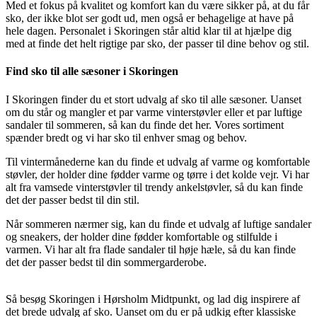
Med et fokus på kvalitet og komfort kan du være sikker på, at du får
sko, der ikke blot ser godt ud, men også er behagelige at have på
hele dagen. Personalet i Skoringen står altid klar til at hjælpe dig
med at finde det helt rigtige par sko, der passer til dine behov og stil.
Find sko til alle sæsoner i Skoringen
I Skoringen finder du et stort udvalg af sko til alle sæsoner. Uanset
om du står og mangler et par varme vinterstøvler eller et par luftige
sandaler til sommeren, så kan du finde det her. Vores sortiment
spænder bredt og vi har sko til enhver smag og behov.
Til vintermånederne kan du finde et udvalg af varme og komfortable
støvler, der holder dine fødder varme og tørre i det kolde vejr. Vi har
alt fra vamsede vinterstøvler til trendy ankelstøvler, så du kan finde
det der passer bedst til din stil.
Når sommeren nærmer sig, kan du finde et udvalg af luftige sandaler
og sneakers, der holder dine fødder komfortable og stilfulde i
varmen. Vi har alt fra flade sandaler til høje hæle, så du kan finde
det der passer bedst til din sommergarderobe.
Så besøg Skoringen i Hørsholm Midtpunkt, og lad dig inspirere af
det brede udvalg af sko. Uanset om du er på udkig efter klassiske