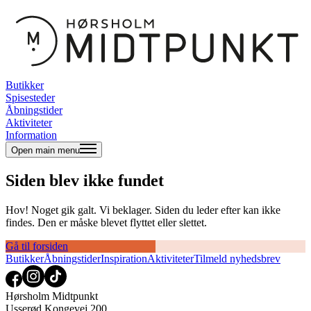
Butikker
Spisesteder
Åbningstider
Aktiviteter
Information
Open main menu
Siden blev ikke fundet
Hov! Noget gik galt. Vi beklager. Siden du leder efter kan ikke
findes. Den er måske blevet flyttet eller slettet.
Gå til forsiden
Butikker
Åbningstider
Inspiration
Aktiviteter
Tilmeld nyhedsbrev
Hørsholm Midtpunkt
Usserød Kongevej 200