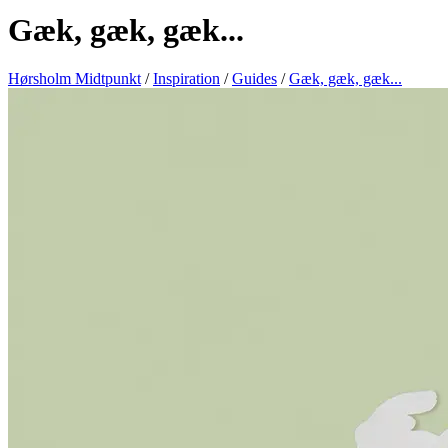
Gæk, gæk, gæk...
Hørsholm Midtpunkt
/
Inspiration
/
Guides
/
Gæk, gæk, gæk...