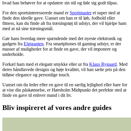
hvad han behøver for at opdatere sin stil og føle sig godt tilpas.
For den sportsinteresserede mand er
Sportmaster
et super sted at
finde den ideelle gave. Uanset om han er til løb, fodbold eller
fitness, kan du finde alt fra træningstøj til udstyr, der vil hjælpe ham
med at nå sine træningsmål.
Gør hans hverdag mere spændende med det nyeste elektronik og
gadgets fra
Elgiganten
. Fra smartphones til gaming udstyr, er der
masser af muligheder for at finde en gave, der vil imponere og
underholde.
Forkæl ham med et elegant smykke eller ur fra
Klaus Rygaard
. Med
deres håndlavede designs og høje kvalitet, vil han sætte pris på den
tidløse elegance og personlige touch.
Uanset om du leder efter en gave til en særlig lejlighed eller bare for
at vise din påskønnelse, er Hørsholm Midtpunkt det perfekte sted at
finde en gave til enhver mand i dit liv.
Bliv inspireret af vores andre guides