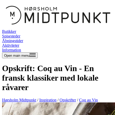
Butikker
Spisesteder
Åbningstider
Aktiviteter
Information
Open main menu
Opskrift: Coq au Vin - En
fransk klassiker med lokale
råvarer
Hørsholm Midtpunkt
/
Inspiration
/
Opskrifter
/
Coq au Vin