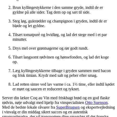
Brun kyllingestykkerne i den samme gryde, indtil de er
gyldne på alle sider. Tag dem op og sæt til side.
Steg løg, gulerødder og champignon i gryden, indtil de er
bløde og let gyldne.
Tilsæt tomatpuré og hvidløg, og lad det stege med i et par
minutter.
Drys mel over grøntsagerne og rør godt rundt.
Tilsæt langsomt rødvinen og hønsefonden, og lad det koge
op.
Læg kyllingestykkerne tilbage i gryden sammen med bacon
og frisk timian. Krydr med salt og peber efter smag.
Lad retten simre ved lav varme i ca. 1½ time, eller indtil kødet
er mørt og saucen er reduceret og tyknet.
Server din lækre Coq au Vin med friskbagt brød og en god flaske
rødvin, nøje udvalgt med hjælp fra vinspecialisten
Otto Suenson
.
Med de bedste lokale råvarer fra
SuperBrugsen
og ekspertvejledning
i vinvalg er din middag sikret succes og en autentisk
smagsoplevelse, der vil transportere dine smagsløg til det franske